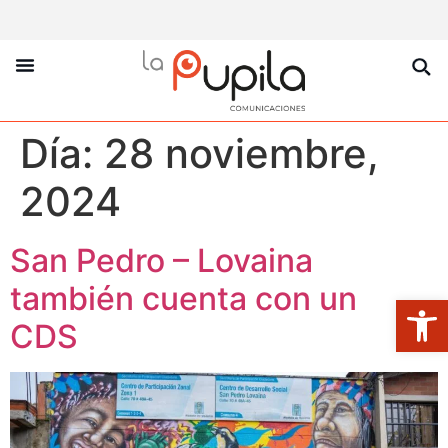
La Pupila Play
Productos Y Servicios
Sobre Nosotros
Día:
28 noviembre,
2024
San Pedro – Lovaina
también cuenta con un
Abrir
CDS