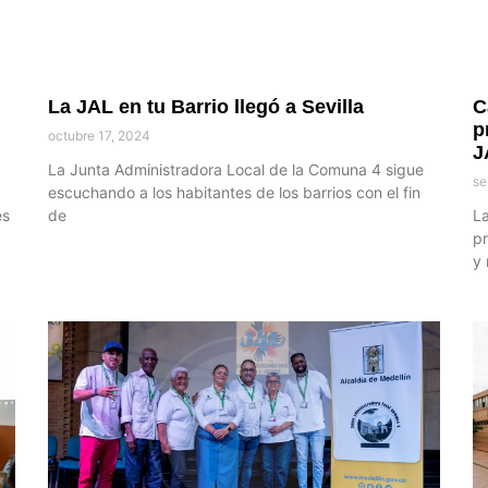
La JAL en tu Barrio llegó a Sevilla
C
p
octubre 17, 2024
J
La Junta Administradora Local de la Comuna 4 sigue
se
escuchando a los habitantes de los barrios con el fin
es
de
La
p
y