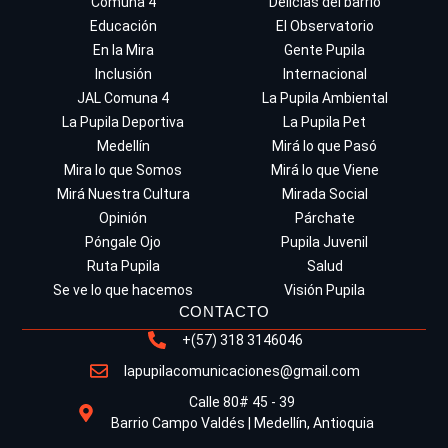
Comuna 4
Delicias del barrio
Educación
El Observatorio
En la Mira
Gente Pupila
Inclusión
Internacional
JAL Comuna 4
La Pupila Ambiental
La Pupila Deportiva
La Pupila Pet
Medellín
Mirá lo que Pasó
Mira lo que Somos
Mirá lo que Viene
Mirá Nuestra Cultura
Mirada Social
Opinión
Párchate
Póngale Ojo
Pupila Juvenil
Ruta Pupila
Salud
Se ve lo que hacemos
Visión Pupila
CONTACTO
+(57) 318 3146046
lapupilacomunicaciones@gmail.com
Calle 80# 45 - 39
Barrio Campo Valdés | Medellín, Antioquia