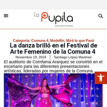
La Pupila Play
Productos Y Servicios
Sobre Nosotros
Categoría:
Comuna 4
,
Medellín
,
Mirá lo que Pasó
La danza brilló en el Festival de
Arte Femenino de la Comuna 4
Noviembre 19, 2024
Santiago López Martinez
El auditorio de Comfama Aranjuez se convirtió en el
escenario para las diferentes presentaciones
artísticas, lideradas por mujeres de la Comuna.
Abrir