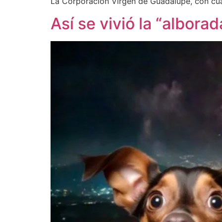
La Corporación Virgen de Guadalupe, con cua
Así se vivió la “albor