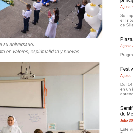
princi
Agosto 
Se imp
el Trib
de Sill
Plazas
a su aniversario.
Agosto 
a en valores, espiritualidad y nuevas
Progra
Festi
Agosto 
Del 14
en un 
aprend
Semif
de Me
Julio 3
Este v