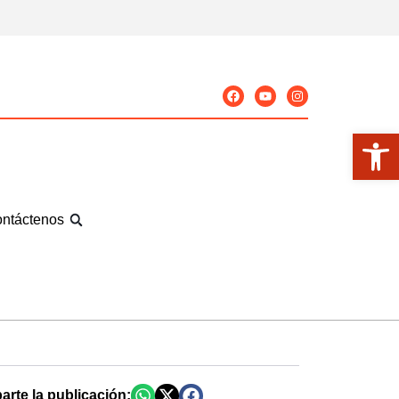
Abrir
ntáctenos
rte la publicación: