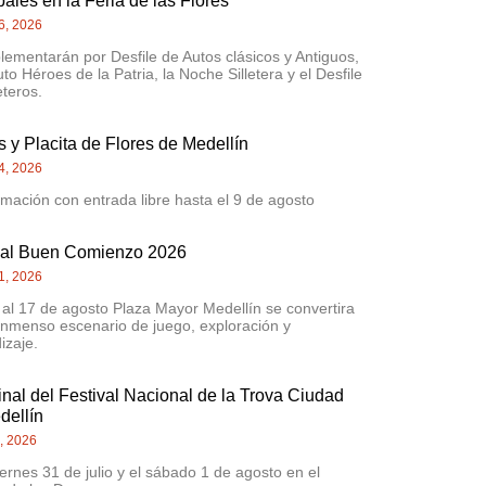
pales en la Feria de las Flores
6, 2026
lementarán por Desfile de Autos clásicos y Antiguos,
uto Héroes de la Patria, la Noche Silletera y el Desfile
eteros.
 y Placita de Flores de Medellín
4, 2026
mación con entrada libre hasta el 9 de agosto
val Buen Comienzo 2026
1, 2026
 al 17 de agosto Plaza Mayor Medellín se convertira
inmenso escenario de juego, exploración y
izaje.
inal del Festival Nacional de la Trova Ciudad
dellín
0, 2026
iernes 31 de julio y el sábado 1 de agosto en el