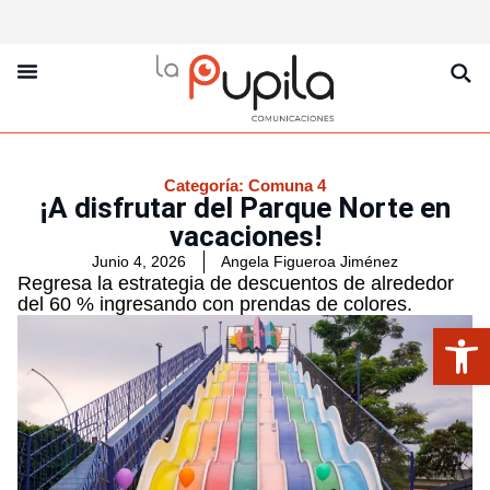
La Pupila Play
Productos Y Servicios
Sobre Nosotros
Categoría:
Comuna 4
¡A disfrutar del Parque Norte en
vacaciones!
Junio 4, 2026
Angela Figueroa Jiménez
Regresa la estrategia de descuentos de alrededor
del 60 % ingresando con prendas de colores.
Abrir