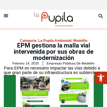
La Pupila Play
Productos Y Servicios
Sobre Nosotros
Categoría:
La Pupila Ambiental
,
Medellín
EPM gestiona la malla vial
intervenida por sus obras de
modernización
Febrero 14, 2025
Empresas Públicas De Medellín
Para EPM es necesario impactar las vías debido a
Abrir
que gran parte de su infraestructura es subterránea.