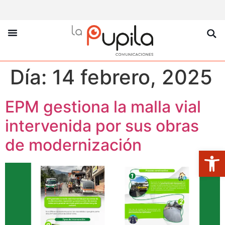
La Pupila Play
Productos Y Servicios
Sobre Nosotros
Día:
14 febrero, 2025
EPM gestiona la malla vial
intervenida por sus obras
de modernización
Abrir