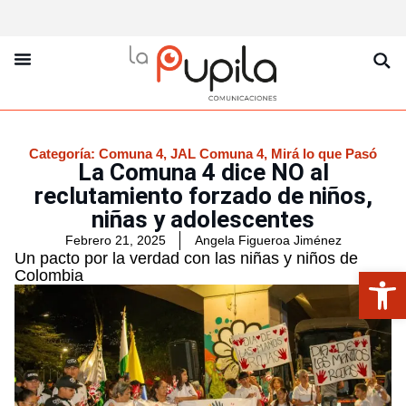
La Pupila Play
Productos Y Servicios
Sobre Nosotros
Categoría:
Comuna 4
,
JAL Comuna 4
,
Mirá lo que Pasó
La Comuna 4 dice NO al
reclutamiento forzado de niños,
niñas y adolescentes
Febrero 21, 2025
Angela Figueroa Jiménez
Un pacto por la verdad con las niñas y niños de
Abrir
Colombia