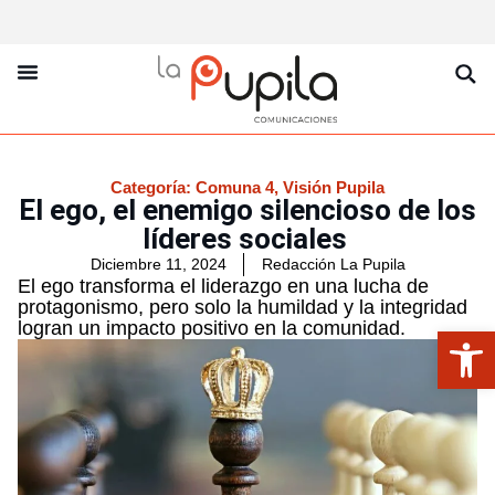
La Pupila Play
Productos Y Servicios
Sobre Nosotros
Categoría:
Comuna 4
,
Visión Pupila
El ego, el enemigo silencioso de los
líderes sociales
Diciembre 11, 2024
Redacción La Pupila
El ego transforma el liderazgo en una lucha de
protagonismo, pero solo la humildad y la integridad
logran un impacto positivo en la comunidad.
Abrir