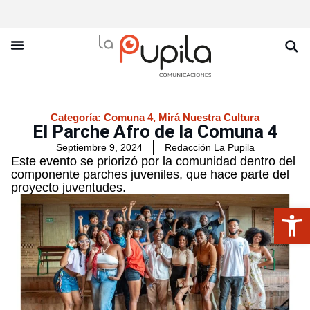
La Pupila Play
Productos Y Servicios
Sobre Nosotros
Categoría:
Comuna 4
,
Mirá Nuestra Cultura
El Parche Afro de la Comuna 4
Septiembre 9, 2024
Redacción La Pupila
Este evento se priorizó por la comunidad dentro del
componente parches juveniles, que hace parte del
proyecto juventudes.
Abrir