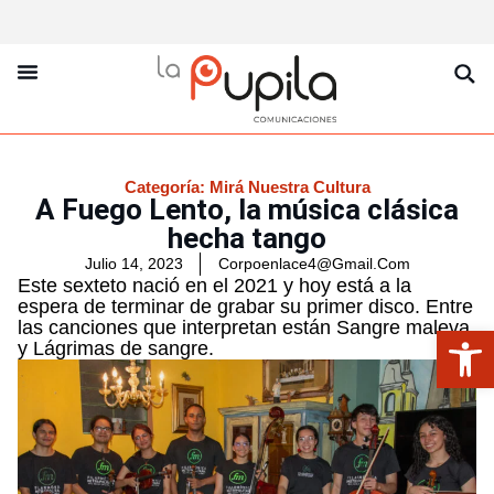
La Pupila Play
Productos Y Servicios
Sobre Nosotros
Categoría:
Mirá Nuestra Cultura
A Fuego Lento, la música clásica
hecha tango
Julio 14, 2023
Corpoenlace4@gmail.com
Este sexteto nació en el 2021 y hoy está a la
espera de terminar de grabar su primer disco. Entre
las canciones que interpretan están Sangre maleva
Abrir
y Lágrimas de sangre.