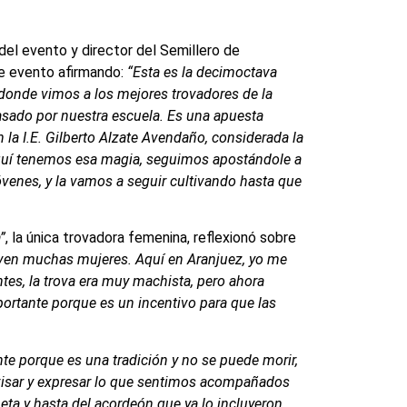
del evento y director del Semillero de
te evento afirmando:
“Esta es la decimoctava
 donde vimos a los mejores trovadores de la
asado por nuestra escuela. Es una apuesta
n la I.E. Gilberto Alzate Avendaño, considerada la
quí tenemos esa magia, seguimos apostándole a
jóvenes, y la vamos a seguir cultivando hasta que
”
, la única trovadora femenina, reflexionó sobre
e ven muchas mujeres. Aquí en Aranjuez, yo me
ntes, la trova era muy machista, pero ahora
ortante porque es un incentivo para que las
nte porque es una tradición y no se puede morir,
visar y expresar lo que sentimos acompañados
neta y hasta del acordeón que ya lo incluyeron,