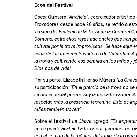
Ecos del Festival
Oscar Quintero
“Anchele”,
coordinador artístico 
Trovadores desde hace 20 años, se refirió a es
versión del Festival de la Trova de la Comuna 4,
Comuna, entre ellos reyes nacionales que han p
cultural por la trova improvisada. Se hace aquí e
cuna de los mejores trovadores de Colombia. A
la trova y cultivando esa semilla en los niños y 
Dios nos dé vida
”.
Por su parte, Elizabeth Henao Múnera
“La Chava
su participación:
“En el gremio de la trova no s
siento especial porque soy la única trovadora. A
respetan más la presencia femenina. Esto es imp
niñas también troven”.
Sobre el festival
‘La Chava’
agregó
: “Es importa
no se puede acabar. La trova nos permite impro
con el sonido de la música, del triple, de la orga