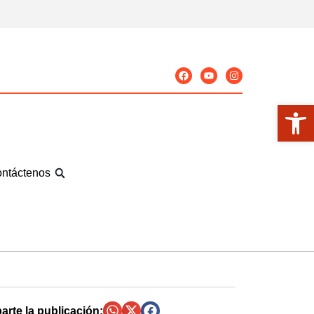
Abrir
ntáctenos
rte la publicación: