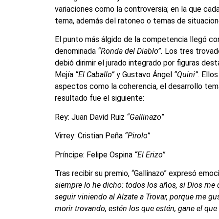
variaciones como la controversia; en la que ca
tema, además del ratoneo o temas de situacio
El punto más álgido de la competencia llegó con 
denominada
“Ronda del Diablo”.
Los tres trovad
debió dirimir el jurado integrado por figuras d
Mejía
“El Caballo”
y Gustavo Ángel
“Quini”
. Ello
aspectos como la coherencia, el desarrollo temát
resultado fue el siguiente:
Rey: Juan David Ruiz
“Gallinazo
”
Virrey: Cristian Peña
“Pirolo”
Príncipe: Felipe Ospina
“El Erizo”
Tras recibir su premio, “Gallinazo” expresó emoc
siempre lo he dicho: todos los años, si Dios me d
seguir viniendo al Alzate a Trovar, porque me gu
morir trovando, estén los que estén, gane el que