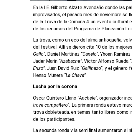
En la I.E. Gilberto Alzate Avendaño donde las pa
improvisados, el pasado mes de noviembre se ll
de la Trova de la Comuna 4, un evento cultural
de los recursos del Programa de Planeación Lo
La trova, como un eco del alma antioqueña, volvi
del festival. Allí se dieron cita 10 de los mej
Gallo”
, Daniel Martínez
“Canelo”
, Yhoan Ramírez
Jader Marín
“Azabache”
, Víctor Alfonso Rueda
“
Erizo”
, Juan David Ruiz
“Gallinazo
“, y el género
Henao Múnera
“La Chava”
.
Lucha por la corona
Oscar Quintero Llano
“Anchele”
, organizador inc
trove compañero”.
La primera ronda estuvo marca
trova dobleteada, en temas tanto libres como i
de los participantes.
La segunda ronda y la semifinal aumentaron el ni