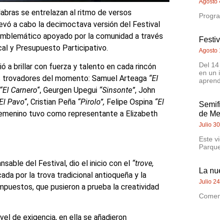
Agosto 
labras se entrelazan al ritmo de versos
Progra
evó a cabo la decimoctava versión del Festival
 emblemático apoyado por la comunidad a través
Festi
cal y Presupuesto Participativo.
Agosto 
Del 14
ó a brillar con fuerza y talento en cada rincón
en un 
ores trovadores del momento: Samuel Arteaga
“El
aprend
“El Carnero
“, Geurgen Upegui
“Sinsonte”
, John
El Pavo
“, Cristian Peña
“Pirolo”,
Felipe Ospina
“El
Semif
 femenino tuvo como representante a Elizabeth
de Me
Julio 3
Este v
Parque
ansable del Festival, dio el inicio con el
“trove,
La nu
da por la trova tradicional antioqueña y la
Julio 2
mpuestos, que pusieron a prueba la creatividad
Comenz
vel de exigencia, en ella se añadieron