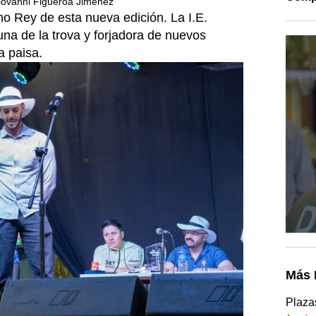
iovanni Figueroa Jiménez
o Rey de esta nueva edición. La I.E.
una de la trova y forjadora de nuevos
a paisa.
Más 
Plazas