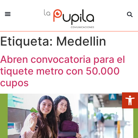
La Pupila Play
Productos Y Servicios
Sobre Nosotros
Etiqueta:
Medellin
Abren convocatoria para el
tiquete metro con 50.000
cupos
Abrir