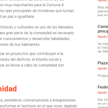
Agosto 
 son muy importantes para la Comuna 4.
Más de
los ejes principales de iniciativas que luchan
planet
esa im
 en paz e igualitaria.
Cierr
rtísticas y culturales es uno de los llamados
princi
ara gran parte de la comunidad es necesario
Agosto 
r conocimientos y desarrollar habilidades
Se imp
iones de sus habitantes.
el Trib
de Sill
ipar en proyectos que contribuyen a la
vés del disfrute, el interés social y
Plazas
 que se llevan a cabo en comunidad son
Agosto 
Progra
nidad
Festi
Agosto 
Del 14
res, semilleros, conversatorios e integraciones
en un 
ansformar el territorio en el que viven, dejando
aprend