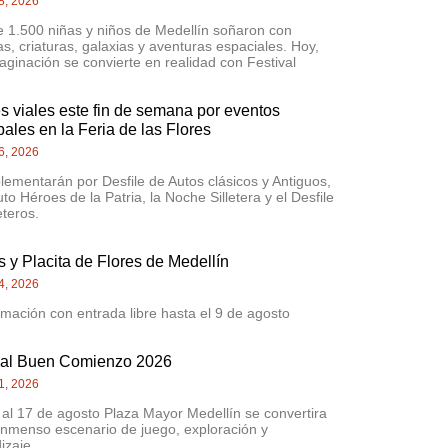
8, 2026
 1.500 niñas y niños de Medellín soñaron con
as, criaturas, galaxias y aventuras espaciales. Hoy,
aginación se convierte en realidad con Festival
es viales este fin de semana por eventos
pales en la Feria de las Flores
6, 2026
lementarán por Desfile de Autos clásicos y Antiguos,
uto Héroes de la Patria, la Noche Silletera y el Desfile
eteros.
 y Placita de Flores de Medellín
4, 2026
mación con entrada libre hasta el 9 de agosto
val Buen Comienzo 2026
1, 2026
 al 17 de agosto Plaza Mayor Medellín se convertira
inmenso escenario de juego, exploración y
izaje.