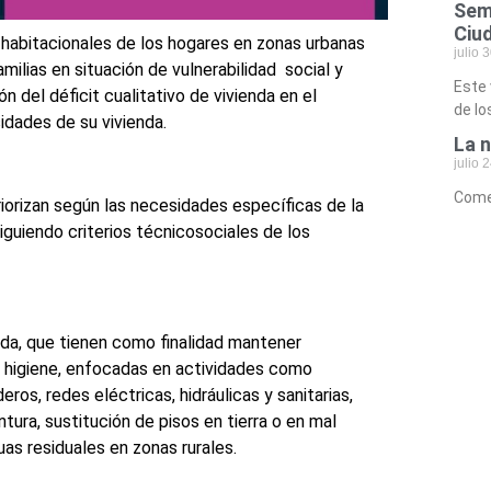
Semi
Ciu
s habitacionales de los hogares en zonas urbanas
julio 
amilias en situación de vulnerabilidad social y
Este 
n del déficit cualitativo de vivienda en el
de lo
sidades de su vivienda.
La n
julio 
Comen
iorizan según las necesidades específicas de la
iguiendo criterios técnicosociales de los
enda, que tienen como finalidad mantener
e higiene, enfocadas en actividades como
ros, redes eléctricas, hidráulicas y sanitarias,
tura, sustitución de pisos en tierra o en mal
as residuales en zonas rurales.