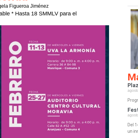
ela Figueroa Jiménez
able * Hasta 18 SMMLV para el
Má
Plaz
agost
Progr
Fes
agost
Del 1
un in