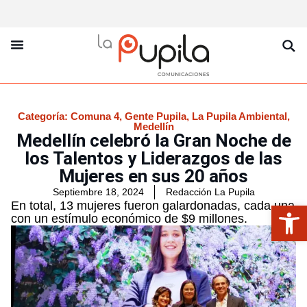
La Pupila Play
Productos Y Servicios
Sobre Nosotros
Categoría:
Comuna 4
,
Gente Pupila
,
La Pupila Ambiental
,
Medellín
Medellín celebró la Gran Noche de
los Talentos y Liderazgos de las
Mujeres en sus 20 años
Septiembre 18, 2024
Redacción La Pupila
Abrir
En total, 13 mujeres fueron galardonadas, cada una
con un estímulo económico de $9 millones.