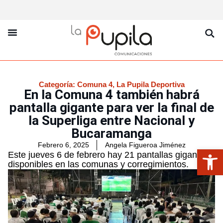
La Pupila Play
Productos Y Servicios
Sobre Nosotros
Categoría:
Comuna 4
,
La Pupila Deportiva
En la Comuna 4 también habrá
pantalla gigante para ver la final de
la Superliga entre Nacional y
Bucaramanga
Febrero 6, 2025
Angela Figueroa Jiménez
Abrir
Este jueves 6 de febrero hay 21 pantallas gigantes
disponibles en las comunas y corregimientos.