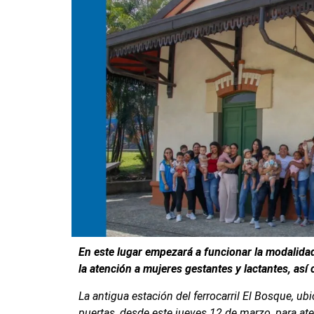
En este lugar empezará a funcionar la modalidad
la atención a mujeres gestantes y lactantes, así
La antigua estación del ferrocarril El Bosque, u
puertas, desde este jueves 12 de marzo, para at