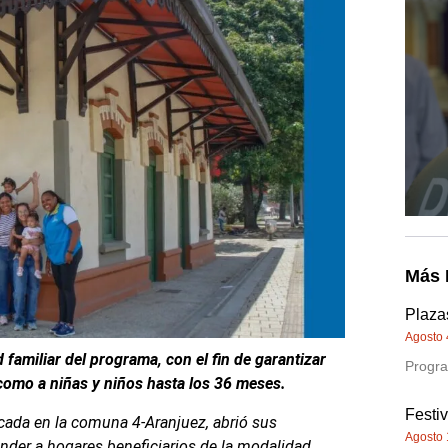
Más 
Plazas
Agosto 
 familiar del programa, con el fin de
garantizar
Progra
 como a niñas y niños hasta
los 36 meses.
Festi
bicada en la comuna 4-Aranjuez, abrió sus
Agosto 
ender a hogares beneficiarios de la modalidad