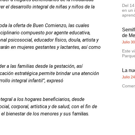
Del 14
 el desarrollo integral de niñas y niños de la
en un 
aprend
 toda la oferta de Buen Comienzo, las cuales
Semif
ciplinario compuesto por agente educativa,
de Me
onal psicosocial, educador físico, doula, artista y
Julio 3
carán en mujeres gestantes y lactantes, así como
Este v
Parque
r a las familias desde la gestación, así
La nu
cación estratégica permite brindar una atención
Julio 2
ollo integral infantil”, expresó
Comenz
egral a los hogares beneficiarios, desde
al, corporal, artística y de salud, con el fin de
n el bienestar de los menores y sus
familias.