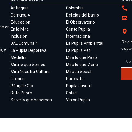
Antioquia
Colombia
Comuna 4
Delicias del barrio
Educación
El Observatorio
da en
En la Mira
Gente Pupila
Inclusión
Internacional
Reci
JAL Comuna 4
La Pupila Ambiental
espe
o, y
La Pupila Deportiva
La Pupila Pet
Medellín
Mirá lo que Pasó
Mira lo que Somos
Mirá lo que Viene
Mirá Nuestra Cultura
Mirada Social
Opinión
Párchate
Póngale Ojo
Pupila Juvenil
Ruta Pupila
Salud
Se ve lo que hacemos
Visión Pupila
Derechos reservados 2024 La Pupila ©