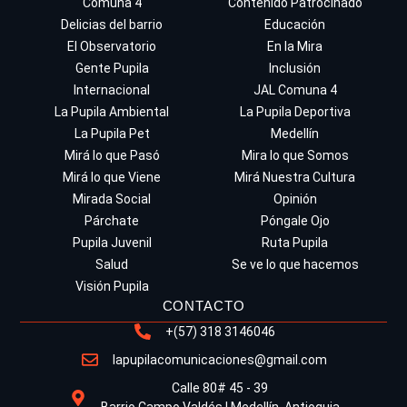
Comuna 4
Contenido Patrocinado
Delicias del barrio
Educación
El Observatorio
En la Mira
Gente Pupila
Inclusión
Internacional
JAL Comuna 4
La Pupila Ambiental
La Pupila Deportiva
La Pupila Pet
Medellín
Mirá lo que Pasó
Mira lo que Somos
Mirá lo que Viene
Mirá Nuestra Cultura
Mirada Social
Opinión
Párchate
Póngale Ojo
Pupila Juvenil
Ruta Pupila
Salud
Se ve lo que hacemos
Visión Pupila
CONTACTO
+(57) 318 3146046
lapupilacomunicaciones@gmail.com
Calle 80# 45 - 39
Barrio Campo Valdés | Medellín, Antioquia