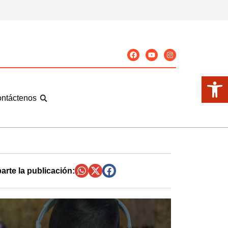
Abrir
ntáctenos
rte la publicación: