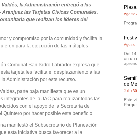
Valdés, la Administración entregó a las
Plazas
Aranjuez las Tarjetas Cívicas Comunales,
Agosto 
omunitaria que realizan los líderes del
Progra
Festi
mor y compromiso por la comunidad y facilita la
Agosto 
quieren para la ejecución de las múltiples
Del 14
en un 
aprend
ción Comunal San Isidro Labrador expresa que
ta tarjeta les facilita el desplazamiento a las
Semif
la Administración por este recurso.
de Me
aldés, parte baja manifiesta que es un
Julio 3
s integrantes de la JAC para realizar todas las
Este v
Parque
adecidos con el apoyo de la Secretaría de
 Quintero por hacer posible este beneficio.
ana manifestó el Subsecretario de Planeación
ue esta iniciativa busca favorecer a la