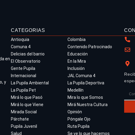
CATEGORIAS
CO
Antioquia
Colombia
Comuna 4
Contenido Patrocinado
Delicias del barrio
Educación
da en
El Observatorio
En la Mira
Gente Pupila
Inclusión
Reci
Internacional
JAL Comuna 4
espe
o, y
La Pupila Ambiental
La Pupila Deportiva
La Pupila Pet
Medellín
Mirá lo que Pasó
Mira lo que Somos
Mirá lo que Viene
Mirá Nuestra Cultura
Mirada Social
Opinión
Párchate
Póngale Ojo
Pupila Juvenil
Ruta Pupila
Salud
Se ve lo que hacemos