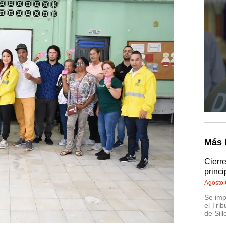
Más 
Cierr
princi
Agosto 
Se imp
el Trib
de Sill