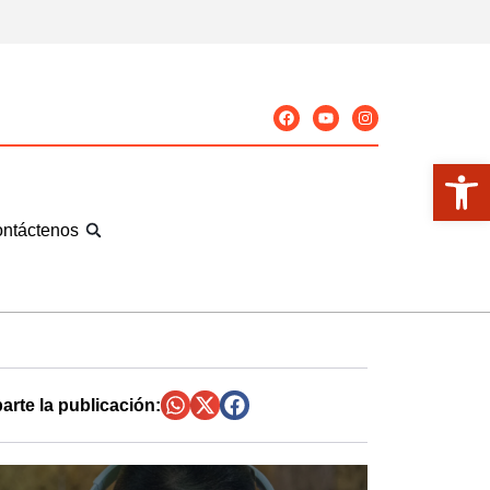
Abrir
ntáctenos
rte la publicación: