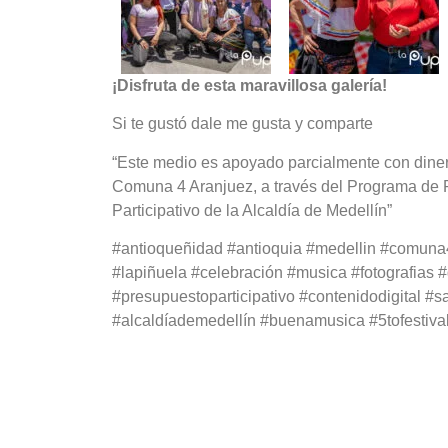
¡Disfruta de esta maravillosa galería!
Si te gustó dale me gusta y comparte
“Este medio es apoyado parcialmente con dinero
Comuna 4 Aranjuez, a través del Programa de 
Participativo de la Alcaldía de Medellín”
#antioqueñidad #antioquia #medellin #comun
#lapiñuela #celebración #musica #fotografias #
#presupuestoparticipativo #contenidodigital #
#alcaldíademedellín #buenamusica #5tofestiva