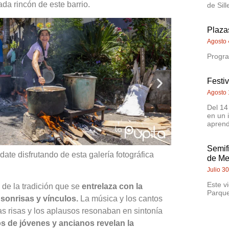
ada rincón de este barrio.
de Sill
Plazas
Agosto 
Progra
Festi
Agosto 
Del 14
en un 
aprend
Semif
ate disfrutando de esta galería fotográfica
de Me
Julio 3
Este v
de la tradición que se
entrelaza con la
Parque
sonrisas y vínculos.
La música y los cantos
las risas y los aplausos resonaban en sintonía
s de jóvenes y ancianos revelan la