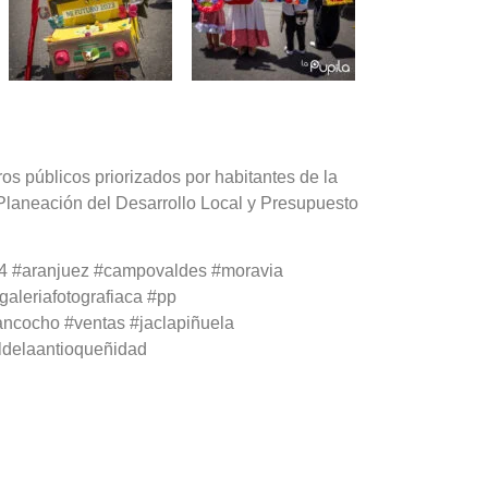
s públicos priorizados por habitantes de la
Planeación del Desarrollo Local y Presupuesto
a4 #aranjuez #campovaldes #moravia
galeriafotografiaca #pp
sancocho #ventas #jaclapiñuela
ldelaantioqueñidad