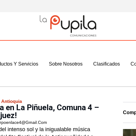
uctos Y Servicios
Sobre Nosotros
Clasificados
Co
:
Antioquia
a en La Piñuela, Comuna 4 –
Compa
juez!
rpoenlace4@gmail.com
l intenso sol y la inigualable música