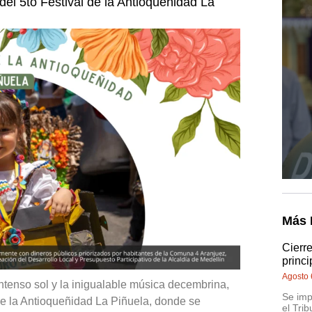
del 5to Festival de la Antioqueñidad La
Más 
Cierr
princi
Agosto 
ntenso sol y la inigualable música decembrina,
Se imp
 de la Antioqueñidad La Piñuela, donde se
el Trib