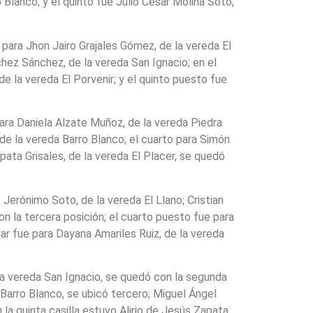
Blanco; y el quinto fue Julio César Molina Soto,
e para Jhon Jairo Grajales Gómez, de la vereda El
hez Sánchez, de la vereda San Ignacio; en el
e la vereda El Porvenir; y el quinto puesto fue
para Daniela Alzate Muñoz, de la vereda Piedra
de la vereda Barro Blanco; el cuarto para Simón
ata Grisales, de la vereda El Placer, se quedó
 Jerónimo Soto, de la vereda El Llano; Cristian
 la tercera posición; el cuarto puesto fue para
gar fue para Dayana Amariles Ruiz, de la vereda
la vereda San Ignacio, se quedó con la segunda
Barro Blanco, se ubicó tercero; Miguel Ángel
 la quinta casilla estuvo Alirio de Jesús Zapata,