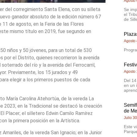
Agosto 
er del corregimiento Santa Elena, con su silleta
Se imp
el Trib
 nuevo ganador absoluto de la edición número 67
de Sill
 11 de agosto, en la Feria de las Flores
 este mismo título en 2019, fue segundo en
Plazas
Agosto 
Progra
 50 niños y 50 jóvenes, para un total de 530
 por el Distrito, quienes recorrieron la avenida
Festi
soterrado del río y la avenida del Ferrocarril,
Agosto 
yor. Previamente, los 15 jurados y 49
para elegir a los primeros puestos de cada
Del 14
en un 
aprend
to María Carolina Atehortúa, de la vereda La
Semif
 2023; en la Tradicional se destacó la creación
de Me
El Placer; el silletero Edwin Camilo Ramírez
Julio 3
on la primera posición en la Artística.
Este v
Parque
z Amariles, de la vereda San Ignacio; en la Junior