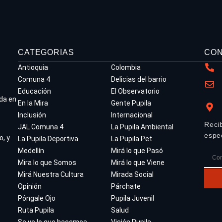
CATEGORIAS
CO
Antioquia
Colombia
Comuna 4
Delicias del barrio
Educación
El Observatorio
da en
En la Mira
Gente Pupila
Inclusión
Internacional
Reci
JAL Comuna 4
La Pupila Ambiental
espe
o, y
La Pupila Deportiva
La Pupila Pet
Medellín
Mirá lo que Pasó
Mira lo que Somos
Mirá lo que Viene
Mirá Nuestra Cultura
Mirada Social
Opinión
Párchate
Póngale Ojo
Pupila Juvenil
Ruta Pupila
Salud