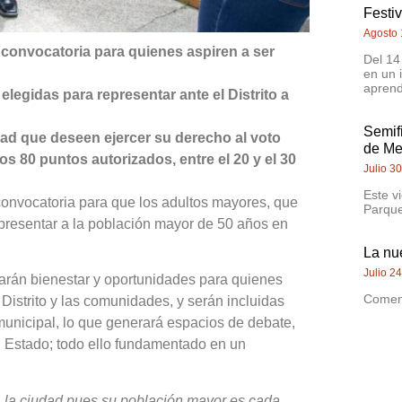
Festi
Agosto 
a convocatoria para quienes aspiren a ser
Del 14
en un 
aprend
legidas para representar ante el Distrito a
Semif
ad que deseen ejercer su derecho al voto
de Me
os 80 puntos autorizados, entre el 20 y el 30
Julio 3
Este v
a convocatoria para que los adultos mayores, que
Parque
epresentar a la población mayor de 50 años en
La nu
Julio 2
iarán bienestar y oportunidades para quienes
Comenz
 Distrito y las comunidades, y serán incluidas
 municipal, lo que generará espacios de debate,
el Estado; todo ello fundamentado en un
 la ciudad pues su población mayor es cada