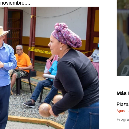
 noviembre,...
Más 
Plazas
Agosto 
Progra