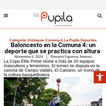
La Pupila Play
Productos Y Servicios
Sobre Nosotros
Categoría:
Antioquia
,
Comuna 4
,
La Pupila Deportiva
Baloncesto en la Comuna 4: un
deporte que se practica con altura
Noviembre 6, 2024
Giovanni Figueroa Jiménez
La Copa Élite Prime reúne a más de 20 equipos
masculinos y femeninos. El torneo se disputa en la
cancha de Campo Valdés, El Calvario, un ícono de
Abrir
la cultura basquetbolera.