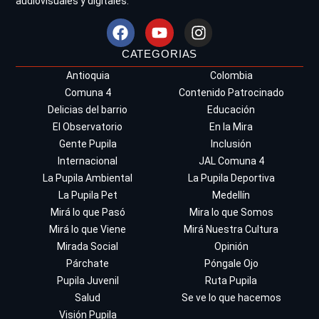
audiovisuales y digitales.
CATEGORIAS
Antioquia
Colombia
Comuna 4
Contenido Patrocinado
Delicias del barrio
Educación
El Observatorio
En la Mira
Gente Pupila
Inclusión
Internacional
JAL Comuna 4
La Pupila Ambiental
La Pupila Deportiva
La Pupila Pet
Medellín
Mirá lo que Pasó
Mira lo que Somos
Mirá lo que Viene
Mirá Nuestra Cultura
Mirada Social
Opinión
Párchate
Póngale Ojo
Pupila Juvenil
Ruta Pupila
Salud
Se ve lo que hacemos
Visión Pupila